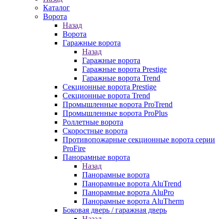
Каталог
Ворота
Назад
Ворота
Гаражные ворота
Назад
Гаражные ворота
Гаражные ворота Prestige
Гаражные ворота Trend
Секционные ворота Prestige
Секционные ворота Trend
Промышленные ворота ProTrend
Промышленные ворота ProPlus
Роллетные ворота
Скоростные ворота
Противопожарные секционные ворота серии
ProFire
Панорамные ворота
Назад
Панорамные ворота
Панорамные ворота AluTrend
Панорамные ворота AluPro
Панорамные ворота AluTherm
Боковая дверь / гаражная дверь
Назад