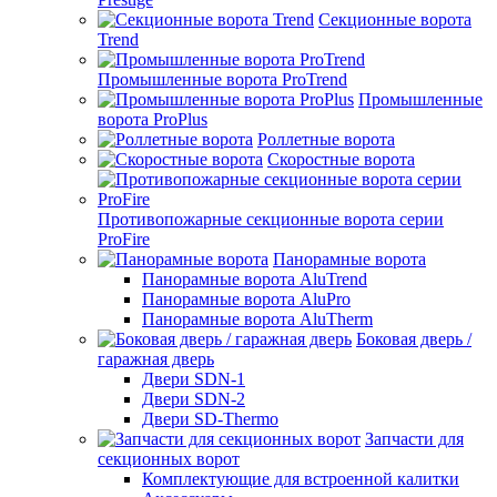
Секционные ворота
Trend
Промышленные ворота ProTrend
Промышленные
ворота ProPlus
Роллетные ворота
Скоростные ворота
Противопожарные секционные ворота серии
ProFire
Панорамные ворота
Панорамные ворота AluTrend
Панорамные ворота AluPro
Панорамные ворота AluTherm
Боковая дверь /
гаражная дверь
Двери SDN-1
Двери SDN-2
Двери SD-Thermo
Запчасти для
секционных ворот
Комплектующие для встроенной калитки