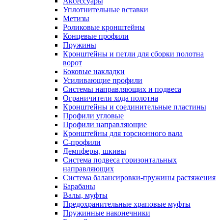
Аксессуары
Уплотнительные вставки
Метизы
Роликовые кронштейны
Концевые профили
Пружины
Кронштейны и петли для сборки полотна
ворот
Боковые накладки
Усиливающие профили
Системы направляющих и подвеса
Ограничители хода полотна
Кронштейны и соединительные пластины
Профили угловые
Профили направляющие
Кронштейны для торсионного вала
С-профили
Демпферы, шкивы
Система подвеса горизонтальных
направляющих
Система балансировки-пружины растяжения
Барабаны
Валы, муфты
Предохранительные храповые муфты
Пружинные наконечники