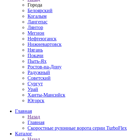
Города
Белоярский
Когалым
Лангепас
Лянтор
Мегион
Нефтеюганск
Нижневартовск
Нягань
Покачи
Пыть-Ях
Рoстов-на-Дону
Радужный
Советский
Сургут
Урай
Ханты-Мансийск
Югорск
Главная
Назад
Главная
Скоростные рулонные ворота серии TurboFlex
Каталог
Назад