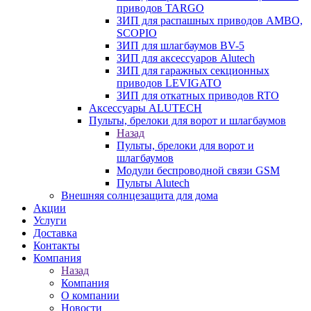
приводов TARGO
ЗИП для распашных приводов AMBO,
SCOPIO
ЗИП для шлагбаумов BV-5
ЗИП для аксессуаров Alutech
ЗИП для гаражных секционных
приводов LEVIGATO
ЗИП для откатных приводов RTO
Аксессуары ALUTECH
Пульты, брелоки для ворот и шлагбаумов
Назад
Пульты, брелоки для ворот и
шлагбаумов
Модули беспроводной связи GSM
Пульты Alutech
Внешняя солнцезащита для дома
Акции
Услуги
Доставка
Контакты
Компания
Назад
Компания
О компании
Новости